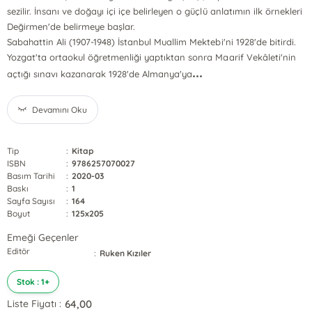
sezilir. İnsanı ve doğayı içi içe belirleyen o güçlü anlatımın ilk örnekleri
Değirmen'de belirmeye başlar.
Sabahattin Ali (1907-1948) İstanbul Muallim Mektebi'ni 1928'de bitirdi.
Yozgat'ta ortaokul öğretmenliği yaptıktan sonra Maarif Vekâleti'nin
...
açtığı sınavı kazanarak 1928'de Almanya'ya
Devamını Oku
Tip
:
Kitap
ISBN
:
9786257070027
Basım Tarihi
:
2020-03
Baskı
:
1
Sayfa Sayısı
:
164
Boyut
:
125x205
Emeği Geçenler
Editör
:
Ruken Kızıler
Stok : 1+
64,00
Liste Fiyatı :