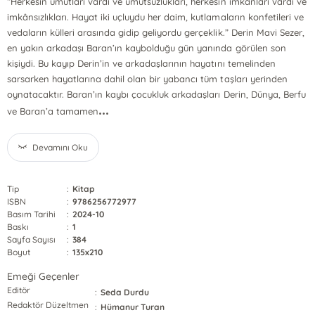
“Herkesin umutları vardı ve umutsuzlukları, herkesin imkânları vardı ve
imkânsızlıkları. Hayat iki uçluydu her daim, kutlamaların konfetileri ve
vedaların külleri arasında gidip geliyordu gerçeklik.” Derin Mavi Sezer,
en yakın arkadaşı Baran’ın kaybolduğu gün yanında görülen son
kişiydi. Bu kayıp Derin’in ve arkadaşlarının hayatını temelinden
sarsarken hayatlarına dahil olan bir yabancı tüm taşları yerinden
oynatacaktır. Baran’ın kaybı çocukluk arkadaşları Derin, Dünya, Berfu
...
ve Baran’a tamamen
Devamını Oku
Tip
:
Kitap
ISBN
:
9786256772977
Basım Tarihi
:
2024-10
Baskı
:
1
Sayfa Sayısı
:
384
Boyut
:
135x210
Emeği Geçenler
Editör
:
Seda Durdu
Redaktör Düzeltmen
:
Hümanur Turan