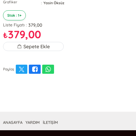
Grafiker
:
Yasin Öksüz
Stok : 1+
379,00
Liste Fiyatı :
379,00
₺
Sepete Ekle
Paylaş
ANASAYFA
YARDIM
İLETİŞİM