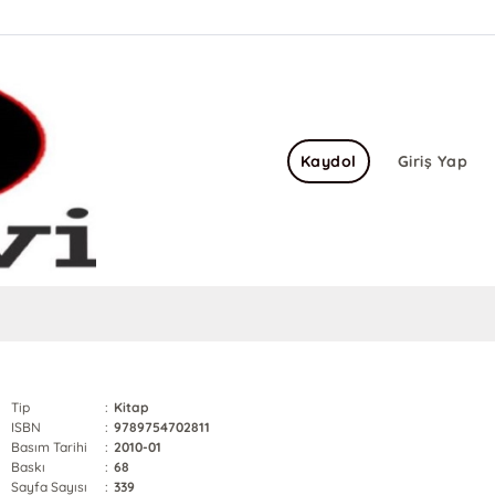
Kaydol
Giriş Yap
Tip
:
Kitap
ISBN
:
9789754702811
Basım Tarihi
:
2010-01
Baskı
:
68
Sayfa Sayısı
:
339