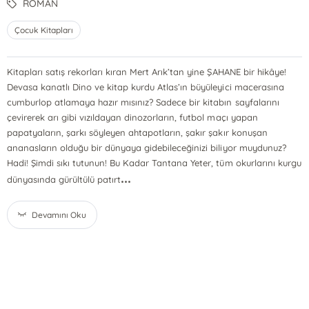
ROMAN
Çocuk Kitapları
Kitapları satış rekorları kıran Mert Arık’tan yine ŞAHANE bir hikâye!
Devasa kanatlı Dino ve kitap kurdu Atlas’ın büyüleyici macerasına
cumburlop atlamaya hazır mısınız? Sadece bir kitabın sayfalarını
çevirerek arı gibi vızıldayan dinozorların, futbol maçı yapan
papatyaların, şarkı söyleyen ahtapotların, şakır şakır konuşan
ananasların olduğu bir dünyaya gidebileceğinizi biliyor muydunuz?
Hadi! Şimdi sıkı tutunun! Bu Kadar Tantana Yeter, tüm okurlarını kurgu
...
dünyasında gürültülü patırt
Devamını Oku