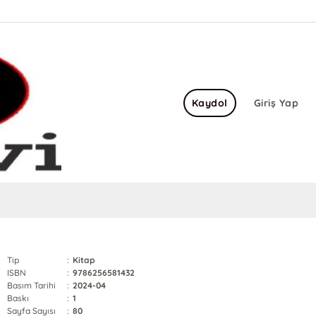
Kaydol
Giriş Yap
Tip
:
Kitap
ISBN
:
9786256581432
Basım Tarihi
:
2024-04
Baskı
:
1
Sayfa Sayısı
:
80