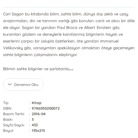
Carl Sagan bu kitabında bilim, sahte bilim, dünya dışı zekâ ve uzay
araştırmaları, din ve tanrının varlığı gibi konuları canlı ve akıcı bir dille
ele alıyor. Sagan bir yandan Paul Broca ve Albert Einstein gibi,
kuramları gözlem ve deneylerle kanıtlanmış bilginlerin hayatı ve
eserlerini çarpıcı bir üslupla özetlerken, öte yandan Immanuel
Velikovsky gibi, varsayımları spekülasyon olmaktan öteye geçemeyen
sahte bilginlerin çalışmalarını eleştiriyor.
...
Bilimin sahte bilginler ve şarlatanla
Devamını Oku
Tip
:
Kitap
ISBN
:
9786050200072
Basım Tarihi
:
2016-04
Baskı
:
3
Sayfa Sayısı
:
432
Boyut
:
135x215