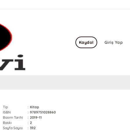
Kaydol
Giriş Yap
Tip
:
Kitap
ISBN
:
9789751028860
Basım Tarihi
:
2019-11
Baskı
:
2
Sayfa Sayısı
:
392