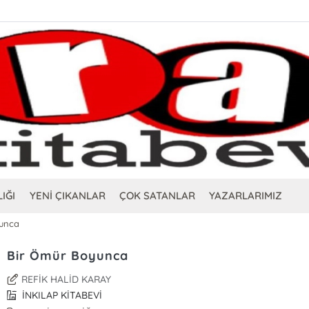
IĞI
YENİ ÇIKANLAR
ÇOK SATANLAR
YAZARLARIMIZ
unca
Bir Ömür Boyunca
REFİK HALİD KARAY
İNKILAP KİTABEVİ