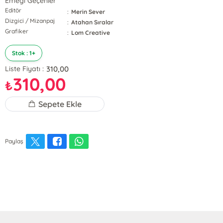
Emeği Geçenler
Editör
:
Merin Sever
Dizgici / Mizanpaj
:
Atahan Sıralar
Grafiker
:
Lom Creative
Stok : 1+
310,00
Liste Fiyatı :
310,00
₺
Sepete Ekle
Paylaş