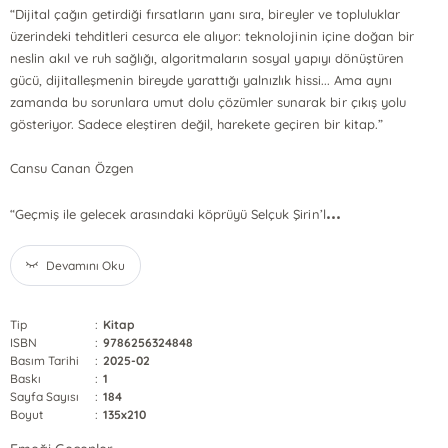
“Dijital çağın getirdiği fırsatların yanı sıra, bireyler ve topluluklar
üzerindeki tehditleri cesurca ele alıyor: teknolojinin içine doğan bir
neslin akıl ve ruh sağlığı, algoritmaların sosyal yapıyı dönüştüren
gücü, dijitalleşmenin bireyde yarattığı yalnızlık hissi... Ama aynı
zamanda bu sorunlara umut dolu çözümler sunarak bir çıkış yolu
gösteriyor. Sadece eleştiren değil, harekete geçiren bir kitap.”
Cansu Canan Özgen
...
“Geçmiş ile gelecek arasındaki köprüyü Selçuk Şirin’l
Devamını Oku
Tip
:
Kitap
ISBN
:
9786256324848
Basım Tarihi
:
2025-02
Baskı
:
1
Sayfa Sayısı
:
184
Boyut
:
135x210