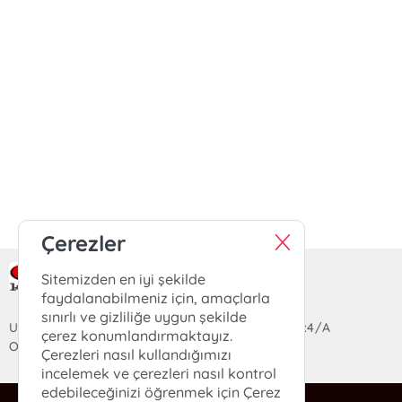
Çerezler
Sitemizden en iyi şekilde
Ra Yayın Kitabevi
faydalanabilmeniz için, amaçlarla
sınırlı ve gizliliğe uygun şekilde
Uzun Sokak Saray Çarşısı Lara Sineması Girişi No:4/A
çerez konumlandırmaktayız.
Ortahisar/TRABZON
Çerezleri nasıl kullandığımızı
incelemek ve çerezleri nasıl kontrol
edebileceğinizi öğrenmek için Çerez