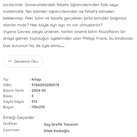
sürdürürler. Üniversitelerdeki felsefe öğrencilerinden fizik veya
matematik, fen bilimleri öğrencilerinden ise felsefe bilmeleri
beklenmez. Peki, bilim ve felsefe gerçekten birbirlerinden bağımsız
alanlar mıdır? Hep böyle ayrı ayrı mı var olmuşlardır?
Viyana Çevresi adıyla ünlenen, tarihin önemli bilim filozoflarını bir
araya getiren topluluğun üyelerinden olan Philipp Frank, bu kitabında
...
bize durumun hiç de öyle olma
Devamını Oku
Tip
:
Kitap
ISBN
:
9786050205978
Basım Tarihi
:
2024-03
Baskı
:
3
Sayfa Sayısı
:
512
Boyut
:
135x210
Emeği Geçenler
Grafiker
:
Say Grafik Tasarım
Çevirmen
:
Dilek Kadıoğlu