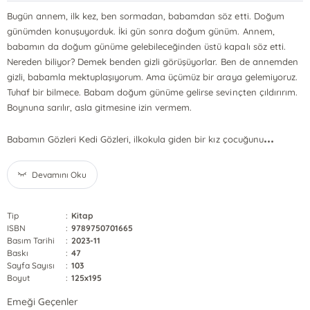
Bugün annem, ilk kez, ben sormadan, babamdan söz etti. Doğum
günümden konuşuyorduk. İki gün sonra doğum günüm. Annem,
babamın da doğum günüme gelebileceğinden üstü kapalı söz etti.
Nereden biliyor? Demek benden gizli görüşüyorlar. Ben de annemden
gizli, babamla mektuplaşıyorum. Ama üçümüz bir araya gelemiyoruz.
Tuhaf bir bilmece. Babam doğum günüme gelirse sevinçten çıldırırım.
Boynuna sarılır, asla gitmesine izin vermem.
...
Babamın Gözleri Kedi Gözleri, ilkokula giden bir kız çocuğunu
Devamını Oku
Tip
:
Kitap
ISBN
:
9789750701665
Basım Tarihi
:
2023-11
Baskı
:
47
Sayfa Sayısı
:
103
Boyut
:
125x195
Emeği Geçenler