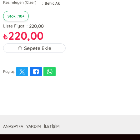
Resimleyen (Çizer)
:
Behiç Ak
Stok : 10+
220,00
Liste Fiyatı :
220,00
₺
Sepete Ekle
Paylaş
ANASAYFA
YARDIM
İLETİŞİM