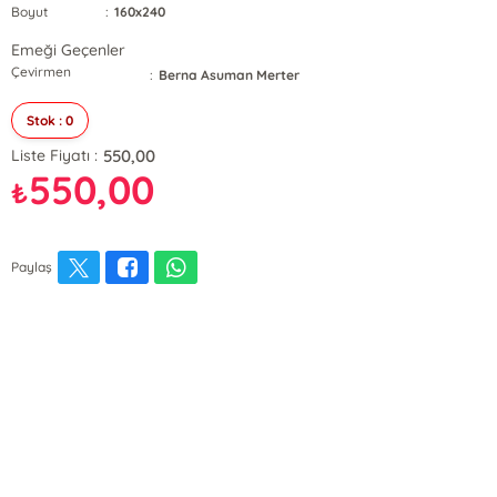
Boyut
:
160x240
Emeği Geçenler
Çevirmen
:
Berna Asuman Merter
Stok : 0
550,00
Liste Fiyatı :
550,00
₺
Paylaş