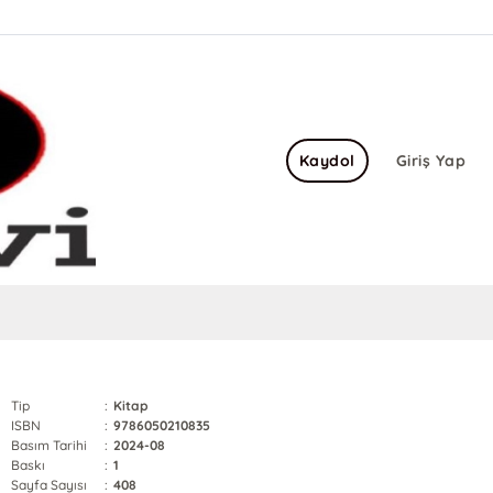
Kaydol
Giriş Yap
Tip
:
Kitap
ISBN
:
9786050210835
Basım Tarihi
:
2024-08
Baskı
:
1
Sayfa Sayısı
:
408