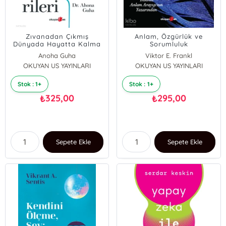
Zıvanadan Çıkmış
Anlam, Özgürlük ve
Dünyada Hayatta Kalma
Sorumluluk
Becerileri
Anoha Guha
Viktor E. Frankl
OKUYAN US YAYINLARI
OKUYAN US YAYINLARI
Stok : 1+
Stok : 1+
325,00
295,00
₺
₺
Sepete Ekle
Sepete Ekle