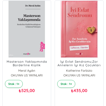
Masterson Yaklaşımında
İyi Evlat Sendromu;Zor
Borderline Kişilik
Annelerin İyi Kız Çocukları
Bozukluğuna Gelişimsel
İçin
Meral Aydın
Katherine Farbizio
Yaklaşım
OKUYAN US YAYINLARI
OKUYAN US YAYINLARI
Stok : 1+
Stok : 1+
525,00
435,00
₺
₺