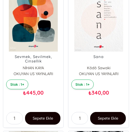
Sevmek, Sevilmek,
Sana
Cinsellik
NİHAN KAYA
Kōdō Sawaki
OKUYAN US YAYINLARI
OKUYAN US YAYINLARI
Stok : 1+
Stok : 1+
445,00
340,00
₺
₺
Sepete Ekle
Sepete Ekle