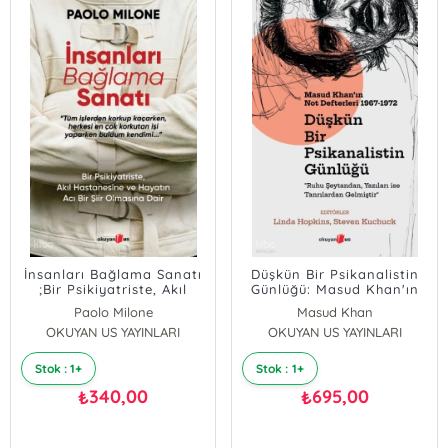
İnsanları Bağlama Sanatı
Düşkün Bir Psikanalistin
;Bir Psikiyatriste, Akıl
Günlüğü: Masud Khan'ın
Hastanesine ve Hayatın
Not Defterleri 1967-1972
Paolo Milone
Masud Khan
Acı Bir Şiir Olmasına Dair
OKUYAN US YAYINLARI
OKUYAN US YAYINLARI
Stok : 1+
Stok : 1+
340,00
695,00
₺
₺