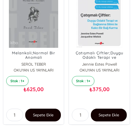
Melankoli;Normal Bir
Çatışmalı Çiftler;Duygu
Anomali
Odaklı Terapi ve
Bağlanma Bilimi ile Kalıcı
SEROL TEBER
Jennie Estes Powell
Bir Bağ Kurma
OKUYAN US YAYINLARI
OKUYAN US YAYINLARI
Jacqueline Wielick
Stok : 1+
Stok : 1+
625,00
375,00
₺
₺
Sepete Ekle
Sepete Ekle