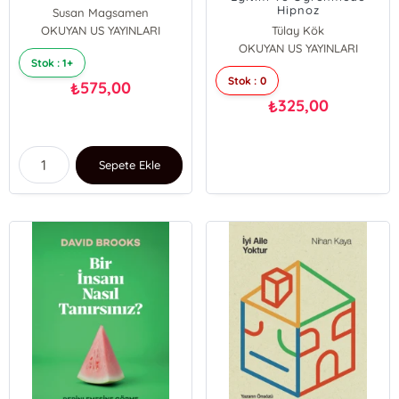
Hipnoz
Susan Magsamen
OKUYAN US YAYINLARI
Ivy Ross
Tülay Kök
OKUYAN US YAYINLARI
Stok : 1+
Stok : 0
575,00
₺
325,00
₺
Sepete Ekle