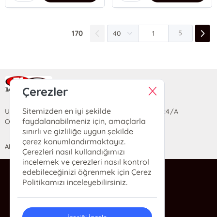
170
5
Ra Yayın Kitabevi
Çerezler
Sitemizden en iyi şekilde
Uzun Sokak Saray Çarşısı Lara Sineması Girişi No:4/A
faydalanabilmeniz için, amaçlarla
Ortahisar/TRABZON
sınırlı ve gizliliğe uygun şekilde
çerez konumlandırmaktayız.
ANASAYFA
YARDIM
İLETİŞİM
Çerezleri nasıl kullandığımızı
incelemek ve çerezleri nasıl kontrol
edebileceğinizi öğrenmek için Çerez
ra@rakitap.com
Politikamızı inceleyebilirsiniz.
0(462) 326 49 71