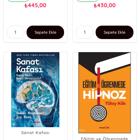
445,00
430,00
₺
₺
Sepete Ekle
Sepete Ekle
Sanat Kafası
Eğitim ve Öğrenmede