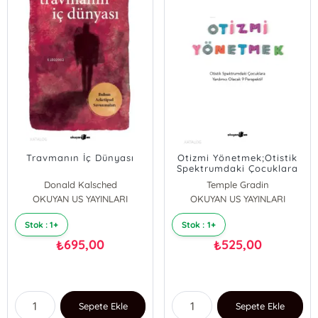
Travmanın İç Dünyası
Otizmi Yönetmek;Otistik
Spektrumdaki Çocuklara
Yardımcı Olacak 9
Donald Kalsched
Temple Gradin
Perspektif
OKUYAN US YAYINLARI
OKUYAN US YAYINLARI
Debra Moore
Stok : 1+
Stok : 1+
695,00
525,00
₺
₺
Sepete Ekle
Sepete Ekle