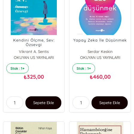
Kendini Ölçme, Sev:
Yapay Zeka İle Düşünmek
Özsevgi
Vikrant A. Sentis
Serdar Keskin
OKUYAN US YAYINLARI
OKUYAN US YAYINLARI
Stok : 1+
Stok : 1+
325,00
460,00
₺
₺
Sepete Ekle
Sepete Ekle