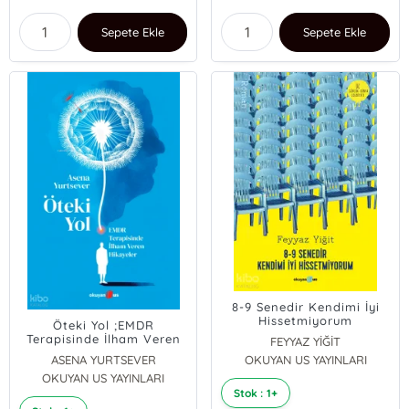
Sepete Ekle
Sepete Ekle
8-9 Senedir Kendimi İyi
Hissetmiyorum
Öteki Yol ;EMDR
Terapisinde İlham Veren
FEYYAZ YİĞİT
Hikayeler
ASENA YURTSEVER
OKUYAN US YAYINLARI
OKUYAN US YAYINLARI
Stok : 1+