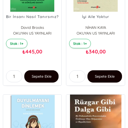
Bir İnsanı Nasıl Tanırsınız?
İyi Aile Yoktur
David Brooks
NİHAN KAYA
OKUYAN US YAYINLARI
OKUYAN US YAYINLARI
Stok : 1+
Stok : 1+
445,00
340,00
₺
₺
Sepete Ekle
Sepete Ekle