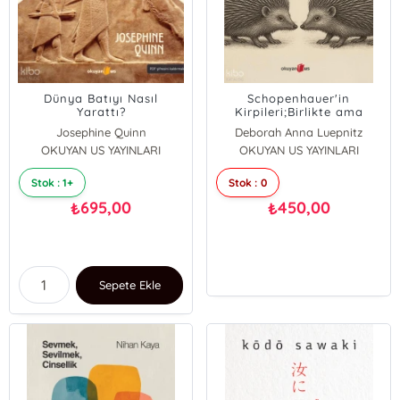
Dünya Batıyı Nasıl
Schopenhauer'in
Yarattı?
Kirpileri;Birlikte ama
Yalnız - Beş Psikoterapi
Josephine Quinn
Deborah Anna Luepnitz
Öyküsü
OKUYAN US YAYINLARI
OKUYAN US YAYINLARI
Stok : 1+
Stok : 0
695,00
450,00
₺
₺
Sepete Ekle