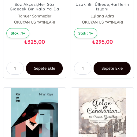
Söz Akçesi;Her Söz
Uzak Bir Ülkede;Harflerin
Gidecek Bir Kalp Ya Da
İsyanı
Bir Akıl Arar.
Tanyer Sönmezler
Lyliana Adra
OKUYAN US YAYINLARI
OKUYAN US YAYINLARI
Stok : 1+
Stok : 1+
325,00
295,00
₺
₺
Sepete Ekle
Sepete Ekle