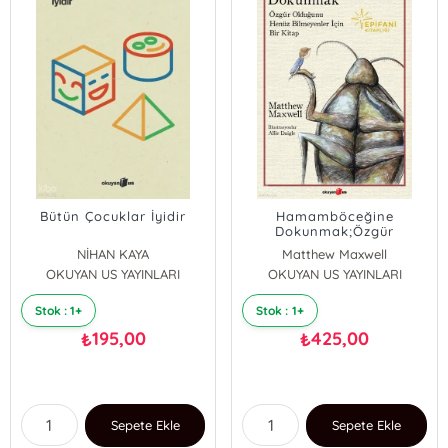
Bütün Çocuklar İyidir
Hamamböceğine
Dokunmak;Özgür
Olduğunu Henüz
NİHAN KAYA
Matthew Maxwell
Bilmeyenler İçin Bir Kitap
OKUYAN US YAYINLARI
OKUYAN US YAYINLARI
Stok : 1+
Stok : 1+
195,00
425,00
₺
₺
Sepete Ekle
Sepete Ekle