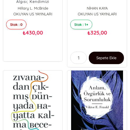
Algısı; Kendimizi
Olduğumuz Gibi
Hillary L. McBride
NİHAN KAYA
Sevebilmeyi Öğrenmek
OKUYAN US YAYINLARI
OKUYAN US YAYINLARI
Stok : 0
Stok : 1+
430,00
325,00
₺
₺
Sepete Ekle