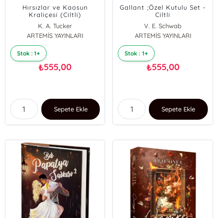
Hırsızlar ve Kaosun
Gallant ;Özel Kutulu Set -
Kraliçesi (Ciltli)
Ciltli
K. A. Tucker
V. E. Schwab
ARTEMİS YAYINLARI
ARTEMİS YAYINLARI
Stok : 1+
Stok : 1+
555,00
555,00
₺
₺
Sepete Ekle
Sepete Ekle