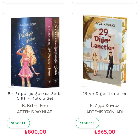
Bir Papatya Şarkısı Serisi
29 ve Diğer Lanetler
Ciltli - Kutulu Set
K. Kübra Berk
R. Ayça Kavraz
ARTEMİS YAYINLARI
ARTEMİS YAYINLARI
Stok : 1+
Stok : 1+
800,00
365,00
₺
₺