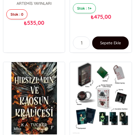
ARTEMİS YAYINLARI
Stok : 1+
Stok : 0
475,00
₺
535,00
₺
Sepete Ekle