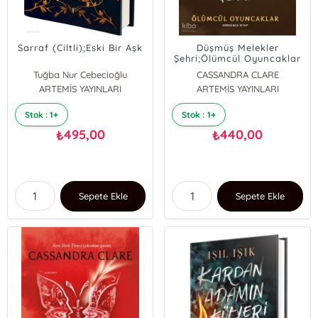
Sarraf (Ciltli);Eski Bir Aşk
Düşmüş Melekler
Şehri;Ölümcül Oyuncaklar
Tuğba Nur Cebecioğlu
CASSANDRA CLARE
ARTEMİS YAYINLARI
ARTEMİS YAYINLARI
Stok : 1+
Stok : 1+
495,00
440,00
₺
₺
Sepete Ekle
Sepete Ekle