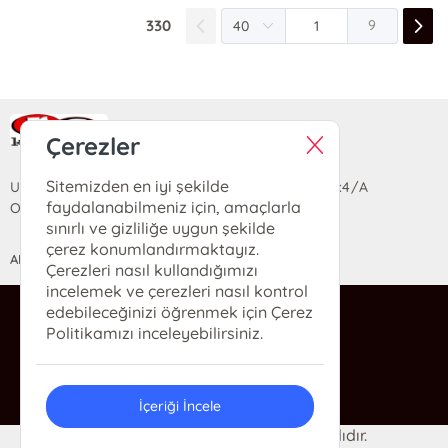
330
9
Ra Yayın Kitabevi
Çerezler
Sitemizden en iyi şekilde
Uzun Sokak Saray Çarşısı Lara Sineması Girişi No:4/A
faydalanabilmeniz için, amaçlarla
Ortahisar/TRABZON
sınırlı ve gizliliğe uygun şekilde
çerez konumlandırmaktayız.
ANASAYFA
YARDIM
İLETİŞİM
Çerezleri nasıl kullandığımızı
incelemek ve çerezleri nasıl kontrol
edebileceğinizi öğrenmek için Çerez
ra@rakitap.com
Politikamızı inceleyebilirsiniz.
0(462) 326 49 71
İçeriği İncele
© 2024 Ra Kitabevi. Her hakkı saklıdır.