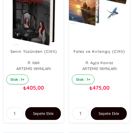
Senin Yüzünden (Ciltli)
Falez ve Kırlangıç (Ciltli)
R. İdeli
R. Ayça Kavraz
ARTEMİS YAYINLARI
ARTEMİS YAYINLARI
Stok : 1+
Stok : 1+
405,00
475,00
₺
₺
Sepete Ekle
Sepete Ekle