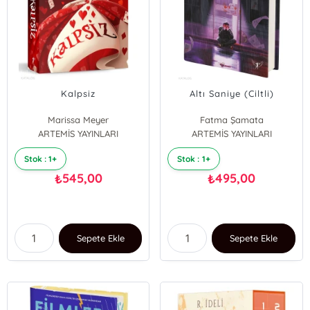
Kalpsiz
Altı Saniye (Ciltli)
Marissa Meyer
Fatma Şamata
ARTEMİS YAYINLARI
ARTEMİS YAYINLARI
Stok : 1+
Stok : 1+
545,00
495,00
₺
₺
Sepete Ekle
Sepete Ekle