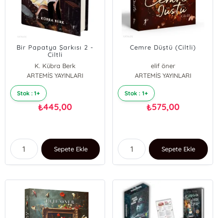
Bir Papatya Şarkısı 2 -
Cemre Düştü (Ciltli)
Ciltli
K. Kübra Berk
elif öner
ARTEMİS YAYINLARI
ARTEMİS YAYINLARI
Stok : 1+
Stok : 1+
445,00
575,00
₺
₺
Sepete Ekle
Sepete Ekle