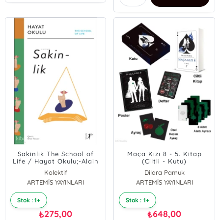
Sakinlik The School of
Maça Kızı 8 - 5. Kitap
Life / Hayat Okulu;-Alain
(Ciltli - Kutu)
de Botton Öncülüğünde-
Kolektif
Dilara Pamuk
ARTEMİS YAYINLARI
ARTEMİS YAYINLARI
Stok : 1+
Stok : 1+
275,00
648,00
₺
₺