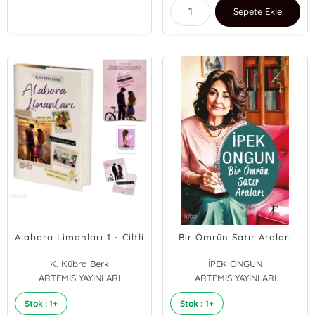
Sepete Ekle
Alabora Limanları 1 - Ciltli
Bir Ömrün Satır Araları
K. Kübra Berk
İPEK ONGUN
ARTEMİS YAYINLARI
ARTEMİS YAYINLARI
Stok : 1+
Stok : 1+