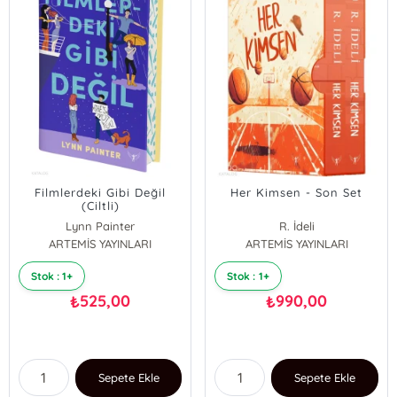
Filmlerdeki Gibi Değil
Her Kimsen - Son Set
(Ciltli)
Lynn Painter
R. İdeli
ARTEMİS YAYINLARI
ARTEMİS YAYINLARI
Stok : 1+
Stok : 1+
525,00
990,00
₺
₺
Sepete Ekle
Sepete Ekle