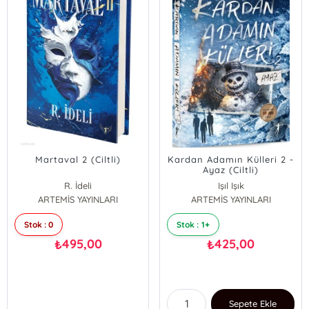
Martaval 2 (Ciltli)
Kardan Adamın Külleri 2 -
Ayaz (Ciltli)
R. İdeli
Işıl Işık
ARTEMİS YAYINLARI
ARTEMİS YAYINLARI
Stok : 0
Stok : 1+
495,00
425,00
₺
₺
Sepete Ekle