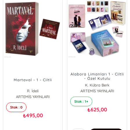
Alabora Limanları 1 - Ciltli
- Özel Kutulu
Martaval - 1 - Ciltli
K. Kübra Berk
R. İdeli
ARTEMİS YAYINLARI
ARTEMİS YAYINLARI
Stok : 1+
Stok : 0
625,00
₺
495,00
₺