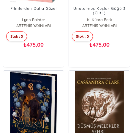
Filmlerden Daha Güzel
Unutulmuş Kuşlar Göğü 3
(Ciltli)
Lynn Painter
K. Kübra Berk
ARTEMİS YAYINLARI
ARTEMİS YAYINLARI
Stok : 0
Stok : 0
475,00
475,00
₺
₺