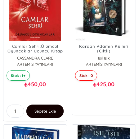
Camlar Şehri;Ölümcül
Kardan Adamın Külleri
Oyuncaklar Üçüncü Kitap
(Ciltli)
CASSANDRA CLARE
Işıl Işık
ARTEMİS YAYINLARI
ARTEMİS YAYINLARI
Stok : 1+
Stok : 0
450,00
425,00
₺
₺
Sepete Ekle