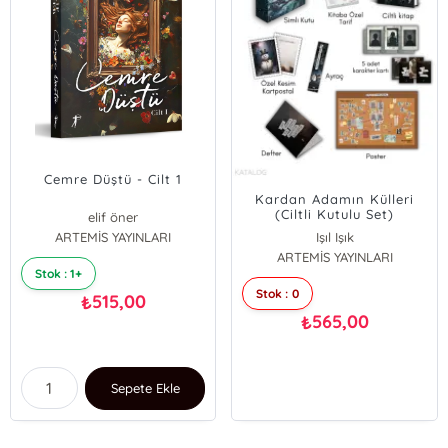
Cemre Düştü - Cilt 1
Kardan Adamın Külleri
(Ciltli Kutulu Set)
elif öner
ARTEMİS YAYINLARI
Işıl Işık
ARTEMİS YAYINLARI
Stok : 1+
Stok : 0
515,00
₺
565,00
₺
Sepete Ekle