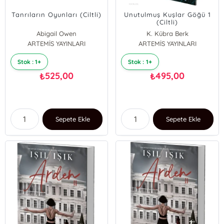
Tanrıların Oyunları (Ciltli)
Unutulmuş Kuşlar Göğü 1
(Ciltli)
Abigail Owen
K. Kübra Berk
ARTEMİS YAYINLARI
ARTEMİS YAYINLARI
Stok : 1+
Stok : 1+
525,00
495,00
₺
₺
Sepete Ekle
Sepete Ekle