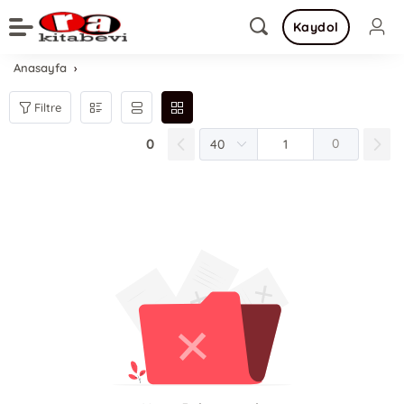
Kaydol
Anasayfa
Filtre
0
0