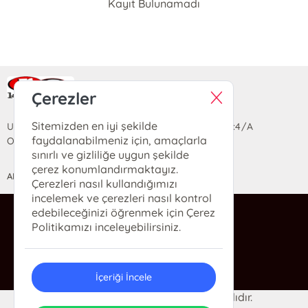
Kayıt Bulunamadı
Ra Yayın Kitabevi
Çerezler
Sitemizden en iyi şekilde
Uzun Sokak Saray Çarşısı Lara Sineması Girişi No:4/A
faydalanabilmeniz için, amaçlarla
Ortahisar/TRABZON
sınırlı ve gizliliğe uygun şekilde
çerez konumlandırmaktayız.
ANASAYFA
YARDIM
İLETİŞİM
Çerezleri nasıl kullandığımızı
incelemek ve çerezleri nasıl kontrol
edebileceğinizi öğrenmek için Çerez
ra@rakitap.com
Politikamızı inceleyebilirsiniz.
0(462) 326 49 71
İçeriği İncele
© 2024 Ra Kitabevi. Her hakkı saklıdır.