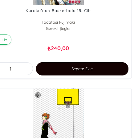
Kuroko’nun Basketbolu 15. Cilt
Tadatoşi Fujimaki
Gerekli Şeyler
 : 1+
240,00
₺
Sepete Ekle