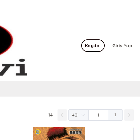
Kaydol
Giriş Yap
14
1