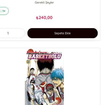
Gerekli Şeyler
 : 1+
240,00
₺
Sepete Ekle