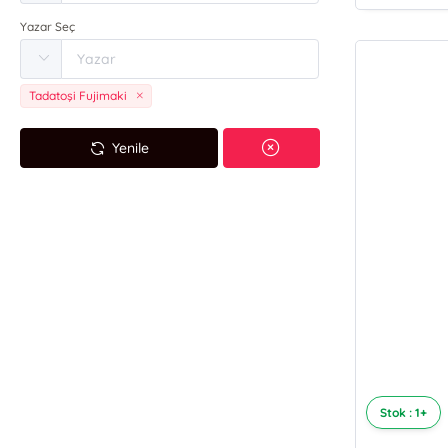
Yazar Seç
Tadatoşi Fujimaki
Yenile
Stok : 1+