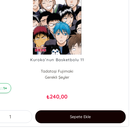
Kuroko’nun Basketbolu 11
Tadatoşi Fujimaki
Gerekli Şeyler
 : 1+
240,00
₺
Sepete Ekle