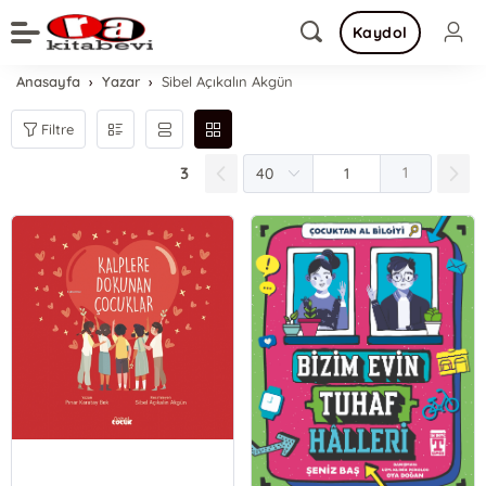
Kaydol
Anasayfa
Yazar
Sibel Açıkalın Akgün
Filtre
3
1