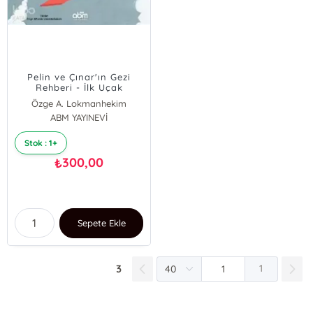
Pelin ve Çınar'ın Gezi
Rehberi - İlk Uçak
Yolculuğu
Özge A. Lokmanhekim
ABM YAYINEVİ
Stok : 1+
300,00
₺
Sepete Ekle
3
1