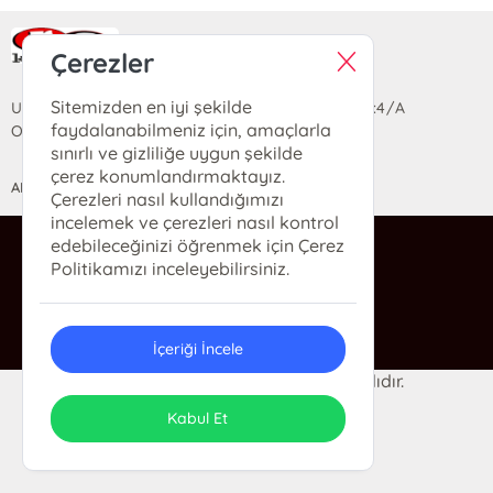
Ra Yayın Kitabevi
Çerezler
Sitemizden en iyi şekilde
Uzun Sokak Saray Çarşısı Lara Sineması Girişi No:4/A
faydalanabilmeniz için, amaçlarla
Ortahisar/TRABZON
sınırlı ve gizliliğe uygun şekilde
çerez konumlandırmaktayız.
ANASAYFA
YARDIM
İLETİŞİM
Çerezleri nasıl kullandığımızı
incelemek ve çerezleri nasıl kontrol
edebileceğinizi öğrenmek için Çerez
ra@rakitap.com
Politikamızı inceleyebilirsiniz.
0(462) 326 49 71
İçeriği İncele
© 2024 Ra Kitabevi. Her hakkı saklıdır.
ONSO
Tasarım & Uygulama
Kabul Et