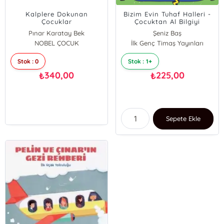
Kalplere Dokunan
Bizim Evin Tuhaf Halleri -
Çocuklar
Çocuktan Al Bilgiyi
Pınar Karatay Bek
Şeniz Baş
NOBEL ÇOCUK
İlk Genç Timaş Yayınları
Stok : 0
Stok : 1+
340,00
225,00
₺
₺
Sepete Ekle