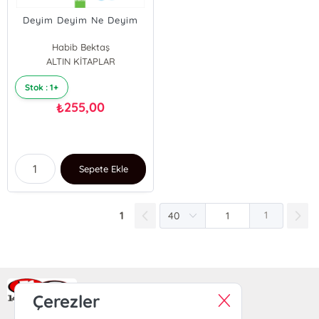
Deyim Deyim Ne Deyim
Habib Bektaş
ALTIN KİTAPLAR
Stok : 1+
255,00
₺
Sepete Ekle
1
1
Ra Yayın Kitabevi
Çerezler