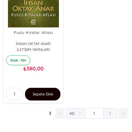
Puslu Kıtalar Atlası
İHSAN OKTAY ANAR
İLETİŞİM YAYINLARI
Stok : 10+
380,00
₺
Sepete Ekle
3
1