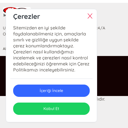
Ra Yayın Kitabevi
Çerezler
Sitemizden en iyi şekilde
Uzun Sokak Saray Çarşısı Lara Sineması Girişi No:4/A
faydalanabilmeniz için, amaçlarla
Ortahisar/TRABZON
sınırlı ve gizliliğe uygun şekilde
çerez konumlandırmaktayız.
ANASAYFA
YARDIM
İLETİŞİM
Çerezleri nasıl kullandığımızı
incelemek ve çerezleri nasıl kontrol
edebileceğinizi öğrenmek için Çerez
ra@rakitap.com
Politikamızı inceleyebilirsiniz.
0(462) 326 49 71
İçeriği İncele
© 2024 Ra Kitabevi. Her hakkı saklıdır.
ONSO
Tasarım & Uygulama
Kabul Et