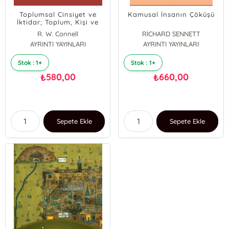
Toplumsal Cinsiyet ve
Kamusal İnsanın Çöküşü
İktidar; Toplum, Kişi ve
Cinsel Politika
R. W. Connell
RİCHARD SENNETT
AYRINTI YAYINLARI
AYRINTI YAYINLARI
Stok : 1+
Stok : 1+
580,00
660,00
₺
₺
Sepete Ekle
Sepete Ekle