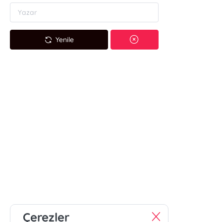
Yenile
Çerezler