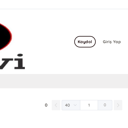
Kaydol
Giriş Yap
0
0