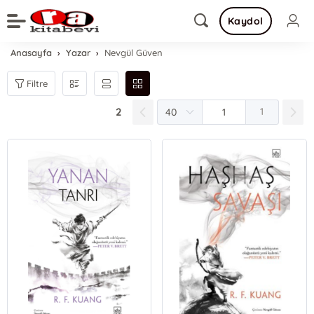
Kaydol
Anasayfa
Yazar
Nevgül Güven
Filtre
2
1