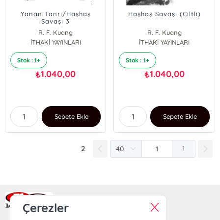
Yanan Tanrı/Haşhaş
Haşhaş Savaşı (Ciltli)
Savaşı 3
R. F. Kuang
R. F. Kuang
İTHAKİ YAYINLARI
İTHAKİ YAYINLARI
Stok : 1+
Stok : 1+
1.040,00
1.040,00
₺
₺
Sepete Ekle
Sepete Ekle
2
1
Ra Yayın Kitabevi
Çerezler