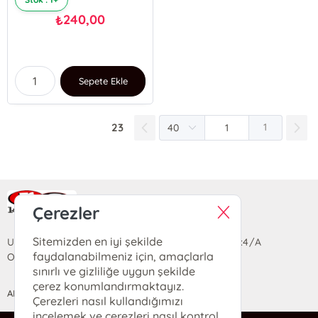
240,00
₺
Sepete Ekle
23
1
Ra Yayın Kitabevi
Çerezler
Sitemizden en iyi şekilde
Uzun Sokak Saray Çarşısı Lara Sineması Girişi No:4/A
faydalanabilmeniz için, amaçlarla
Ortahisar/TRABZON
sınırlı ve gizliliğe uygun şekilde
çerez konumlandırmaktayız.
ANASAYFA
YARDIM
İLETİŞİM
Çerezleri nasıl kullandığımızı
incelemek ve çerezleri nasıl kontrol