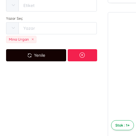
Yazar Seç
Mina Urgan
Yenile
Stok : 1+