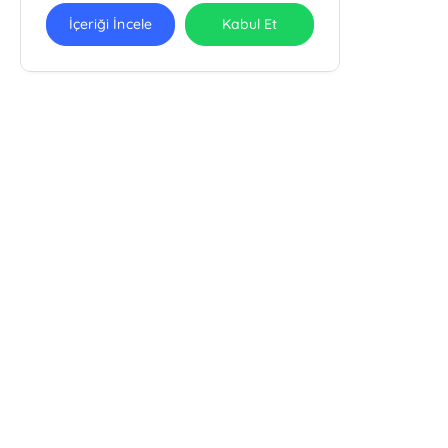
İçeriği İncele
Kabul Et
Ra Yayın Kitabevi