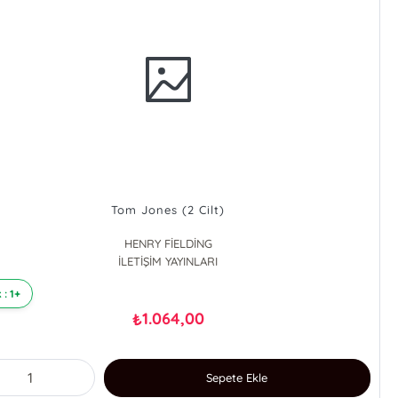
Tom Jones (2 Cilt)
HENRY FİELDİNG
İLETİŞİM YAYINLARI
 : 1+
1.064,00
₺
Sepete Ekle