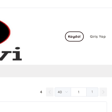
Kaydol
Giriş Yap
4
1