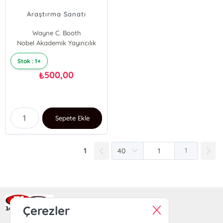
Araştırma Sanatı
Wayne C. Booth
Nobel Akademik Yayıncılık
Joseph M. Williams
Gregory G. Colomb
Stok : 1+
500,00
₺
Sepete Ekle
1
1
Ra Yayın Kitabevi
Çerezler