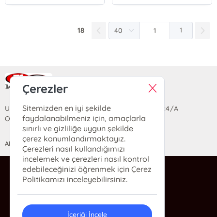
18
1
Ra Yayın Kitabevi
Çerezler
Sitemizden en iyi şekilde
Uzun Sokak Saray Çarşısı Lara Sineması Girişi No:4/A
faydalanabilmeniz için, amaçlarla
Ortahisar/TRABZON
sınırlı ve gizliliğe uygun şekilde
çerez konumlandırmaktayız.
ANASAYFA
YARDIM
İLETİŞİM
Çerezleri nasıl kullandığımızı
incelemek ve çerezleri nasıl kontrol
edebileceğinizi öğrenmek için Çerez
ra@rakitap.com
Politikamızı inceleyebilirsiniz.
0(462) 326 49 71
İçeriği İncele