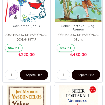
Görünmez Çocuk
Şeker Portakalı Çizgi
Roman
JOSE MAURO DE VASCONCELOS
JOSE MAURO DE VASCONCELOS
DOĞAN KİTAP
Xlibris
Stok : 1+
Stok : 1+
220,00
480,00
₺
₺
Sepete Ekle
Sepete Ekle