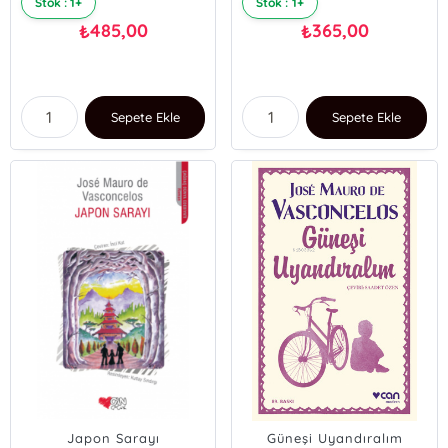
Stok : 1+
Stok : 1+
485,00
365,00
₺
₺
Sepete Ekle
Sepete Ekle
Japon Sarayı
Güneşi Uyandıralım