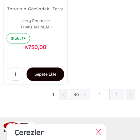
Tanrı'nın Gözündeki Zerre
Jerry Pournelle
İTHAKİ YAYINLARI
Stok : 1+
750,00
₺
Sepete Ekle
1
1
Ra Yayın Kitabevi
Çerezler