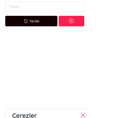
Yenile
Çerezler