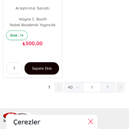
Araştırma Sanatı
Wayne C. Booth
Nobel Akademik Yayıncılık
Joseph M. Williams
Gregory G. Colomb
Stok : 1+
500,00
₺
Sepete Ekle
1
1
Ra Yayın Kitabevi
Çerezler