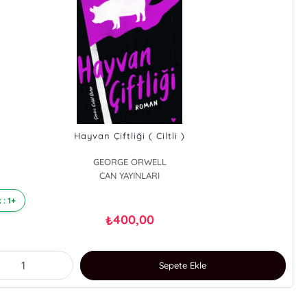
Hayvan Çiftliği ( Ciltli )
GEORGE ORWELL
CAN YAYINLARI
 : 1+
400,00
₺
Sepete Ekle