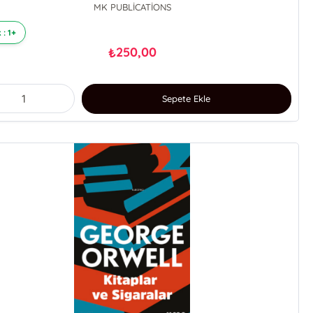
MK PUBLİCATİONS
 : 1+
250,00
₺
Sepete Ekle