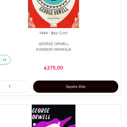
1984- Bez Ciltli
GEORGE ORWELL
KORİDOR YAYINCILIK
 : 1+
275,00
₺
Sepete Ekle