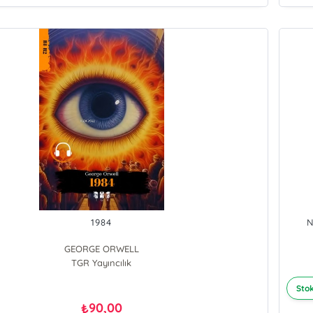
1984
N
GEORGE ORWELL
TGR Yayıncılık
Stok
90,00
₺