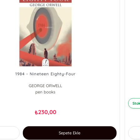
1984 - Nineteen Eighty-Four
GEORGE ORWELL
pen books
Stok
230,00
₺
Sepete Ekle