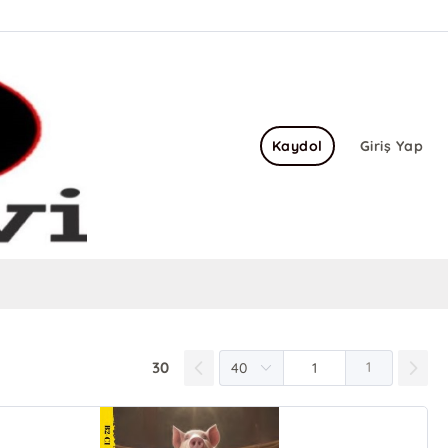
Kaydol
Giriş Yap
30
1