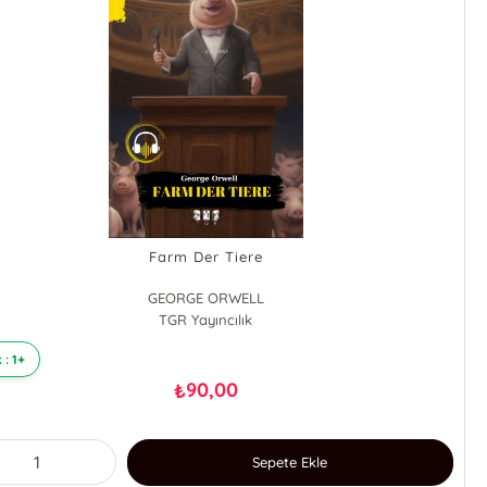
Farm Der Tiere
GEORGE ORWELL
TGR Yayıncılık
 : 1+
90,00
₺
Sepete Ekle