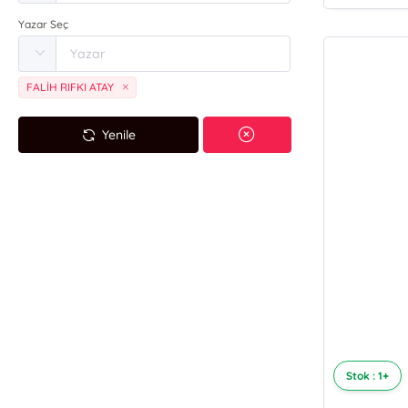
Yazar Seç
FALİH RIFKI ATAY
Yenile
Stok : 1+