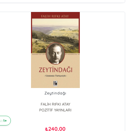
Zeytindağı
FALİH RIFKI ATAY
POZİTİF YAYINLARI
 : 1+
240,00
₺