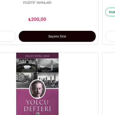
POZİTİF YAYINLARI
Stok
200,00
₺
Sepete Ekle