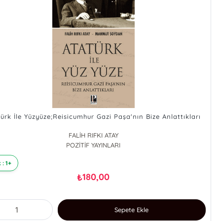
ürk İle Yüzyüze;Reisicumhur Gazi Paşa'nın Bize Anlattıkları
FALİH RIFKI ATAY
POZİTİF YAYINLARI
MAHMUT SOYDAN
 : 1+
180,00
₺
Sepete Ekle