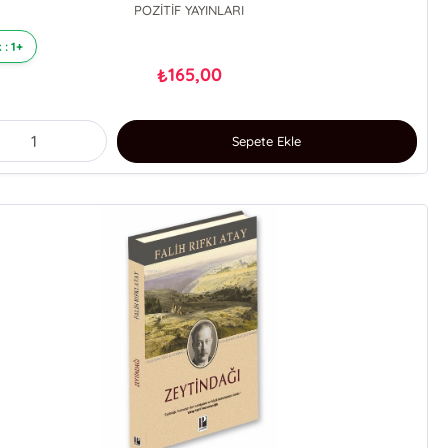
POZİTİF YAYINLARI
 : 1+
165,00
₺
Sepete Ekle