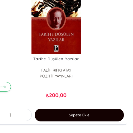
Tarihe Düşülen Yazılar
FALİH RIFKI ATAY
POZİTİF YAYINLARI
 : 1+
200,00
₺
Sepete Ekle