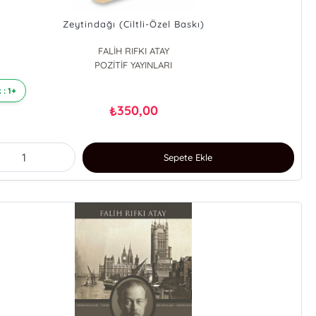
Zeytindağı (Ciltli-Özel Baskı)
FALİH RIFKI ATAY
POZİTİF YAYINLARI
 : 1+
350,00
₺
Sepete Ekle