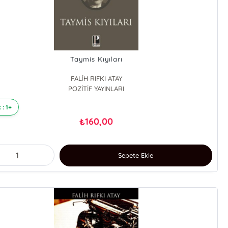
Taymis Kıyıları
FALİH RIFKI ATAY
POZİTİF YAYINLARI
 : 1+
160,00
₺
Sepete Ekle