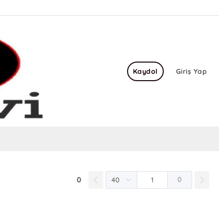
Kaydol
Giriş Yap
0
0