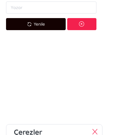
Yenile
Çerezler