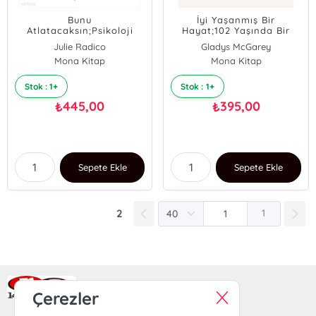
Bunu
İyi Yaşanmış Bir
Atlatacaksın;Psikoloji
Hayat;102 Yaşında Bir
İlkyardım Kiti -
Doktordan Her Yaşta
Julie Radico
Gladys McGarey
Depresyon, Anksiyete, Yas
Sağlıklı Ve Mutlu Yaşamak
Charity O’Reilly
Mona Kitap
Mona Kitap
ve Daha Fazlası İçin..
Üzerine Altı Sır
Nicole Helverson
Stok : 1+
Stok : 1+
445,00
395,00
₺
₺
Sepete Ekle
Sepete Ekle
2
1
Ra Yayın Kitabevi
Çerezler