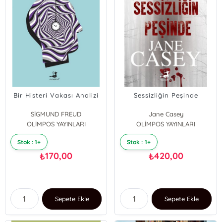
Bir Histeri Vakası Analizi
Sessizliğin Peşinde
SİGMUND FREUD
Jane Casey
OLİMPOS YAYINLARI
OLİMPOS YAYINLARI
Stok : 1+
Stok : 1+
170,00
420,00
₺
₺
Sepete Ekle
Sepete Ekle