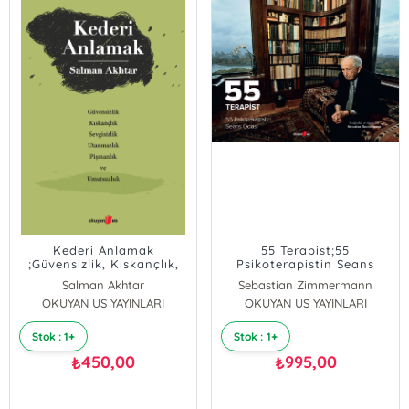
Kederi Anlamak
55 Terapist;55
;Güvensizlik, Kıskançlık,
Psikoterapistin Seans
Sevgisizlik, Utanmazlık,
Odası
Salman Akhtar
Sebastian Zimmermann
Pişmanlık ve Umutsuzluk
OKUYAN US YAYINLARI
OKUYAN US YAYINLARI
Stok : 1+
Stok : 1+
450,00
995,00
₺
₺