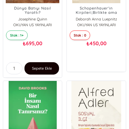
Dünya Batıyı Nasıl
Schopenhauer'in
Yarattı?
Kirpileri;Birlikte ama
Yalnız - Beş Psikoterapi
Josephine Quinn
Deborah Anna Luepnitz
Öyküsü
OKUYAN US YAYINLARI
OKUYAN US YAYINLARI
Stok : 1+
Stok : 0
695,00
450,00
₺
₺
Sepete Ekle