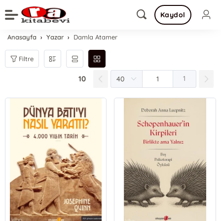
Kaydol
Anasayfa
Yazar
Damla Atamer
Filtre
10
1