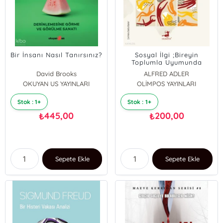
Bir İnsanı Nasıl Tanırsınız?
Sosyal İlgi ;Bireyin
Toplumla Uyumunda
Sosyal İlginin Rolü
David Brooks
ALFRED ADLER
OKUYAN US YAYINLARI
OLİMPOS YAYINLARI
Stok : 1+
Stok : 1+
445,00
200,00
₺
₺
Sepete Ekle
Sepete Ekle