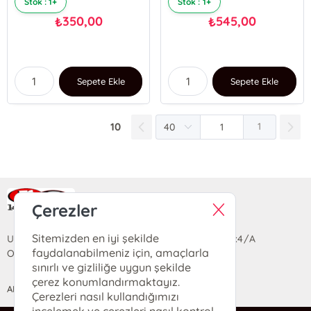
Stok : 1+
Stok : 1+
350,00
545,00
₺
₺
Sepete Ekle
Sepete Ekle
10
1
Ra Yayın Kitabevi
Çerezler
Sitemizden en iyi şekilde
Uzun Sokak Saray Çarşısı Lara Sineması Girişi No:4/A
faydalanabilmeniz için, amaçlarla
Ortahisar/TRABZON
sınırlı ve gizliliğe uygun şekilde
çerez konumlandırmaktayız.
ANASAYFA
YARDIM
İLETİŞİM
Çerezleri nasıl kullandığımızı