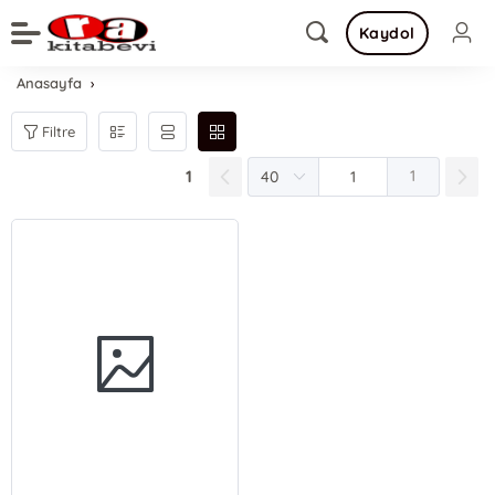
Kaydol
Anasayfa
Filtre
1
1