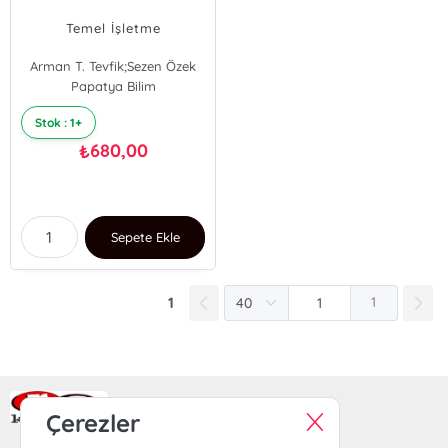
Temel İşletme
Arman T. Tevfik;Sezen Özek
Arman T. Tevfik
Papatya Bilim
Sezen Özek
Stok : 1+
680,00
₺
Sepete Ekle
1
1
Ra Yayın Kitabevi
Çerezler