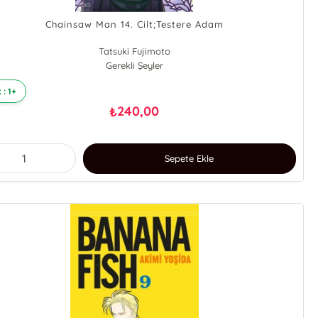
Chainsaw Man 14. Cilt;Testere Adam
Tatsuki Fujimoto
Gerekli Şeyler
 : 1+
240,00
₺
Sepete Ekle