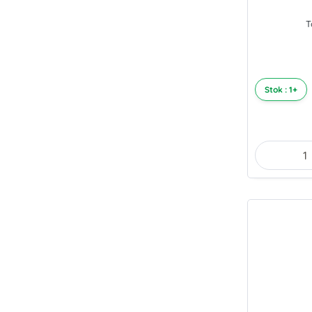
T
Stok : 1+