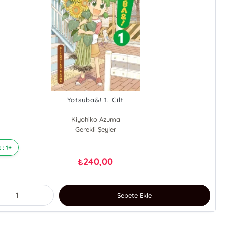
Yotsuba&! 1. Cilt
Kiyohiko Azuma
Gerekli Şeyler
 : 1+
240,00
₺
Sepete Ekle