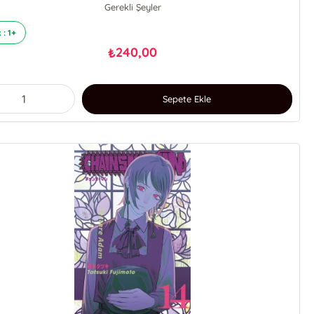
Gerekli Şeyler
 : 1+
240,00
₺
Sepete Ekle