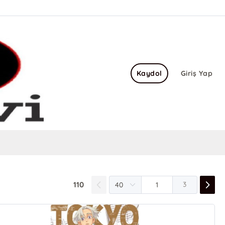
Kaydol
Giriş Yap
110
3