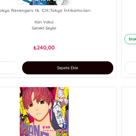
okyo Revengers 16. Cilt;Tokyo İntikamcıları
Ken Vakui
Gerekli Şeyler
Stok
240,00
₺
Sepete Ekle