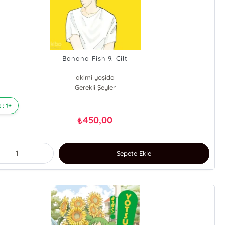
Banana Fish 9. Cilt
akimi yoşida
Gerekli Şeyler
 : 1+
450,00
₺
Sepete Ekle