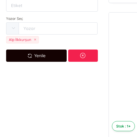
Yazar Seç
Alp İlkkurşun
Yenile
Stok : 1+