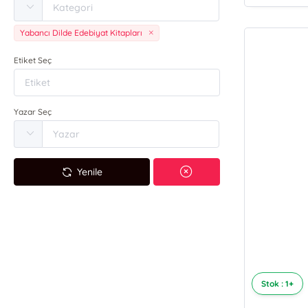
Yabancı Dilde Edebiyat Kitapları
Etiket Seç
Yazar Seç
Yenile
Stok : 1+