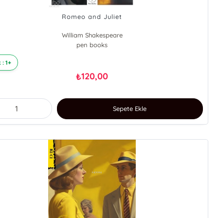
Romeo and Juliet
William Shakespeare
pen books
 : 1+
120,00
₺
Sepete Ekle