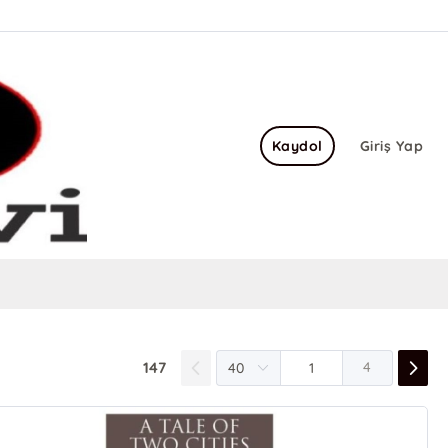
Kaydol
Giriş Yap
147
4