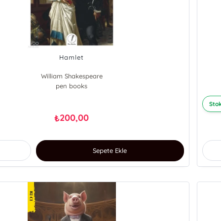
Hamlet
William Shakespeare
pen books
Stok
200,00
₺
Sepete Ekle