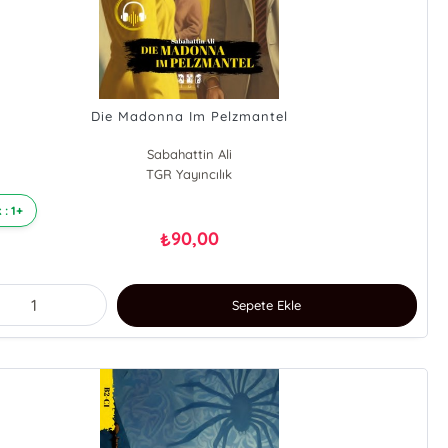
Die Madonna Im Pelzmantel
Sabahattin Ali
TGR Yayıncılık
 : 1+
90,00
₺
Sepete Ekle