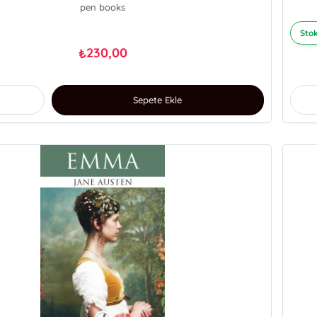
pen books
Stok
230,00
₺
Sepete Ekle