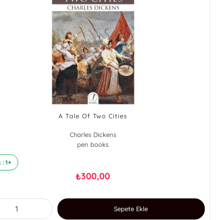
A Tale Of Two Cities
Charles Dickens
pen books
 : 1+
300,00
₺
Sepete Ekle