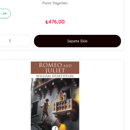
Fono Yayınları
 : 1+
476,00
₺
Sepete Ekle