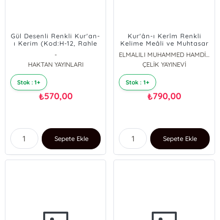
Gül Desenli Renkli Kur'an-
Kur'ân-ı Kerîm Renkli
ı Kerim (Kod:H-12, Rahle
Kelime Meâli ve Muhtasar
Boy, Mavi)
Tefsiri (Orta Boy)
-
ELMALILI MUHAMMED HAMDİ YAZIR
HAKTAN YAYINLARI
ÇELİK YAYINEVİ
Stok : 1+
Stok : 1+
570,00
790,00
₺
₺
Sepete Ekle
Sepete Ekle