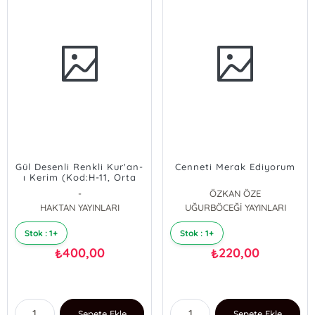
Gül Desenli Renkli Kur'an-
Cenneti Merak Ediyorum
ı Kerim (Kod:H-11, Orta
Boy, Mavi)
-
ÖZKAN ÖZE
HAKTAN YAYINLARI
UĞURBÖCEĞİ YAYINLARI
Stok : 1+
Stok : 1+
400,00
220,00
₺
₺
Sepete Ekle
Sepete Ekle