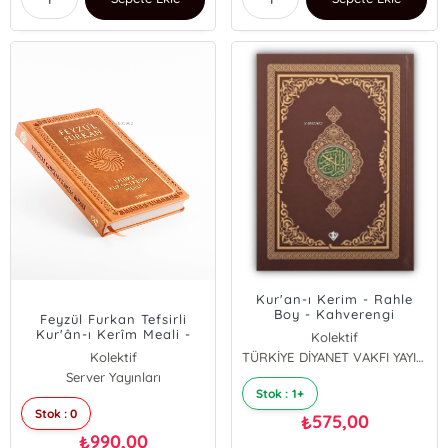
Kur'an-ı Kerim - Rahle
Boy - Kahverengi
Feyzül Furkan Tefsirli
Kur'ân-ı Kerîm Meali -
Kolektif
Orta Boy - Ciltli - Taba
Kolektif
TÜRKİYE DİYANET VAKFI YAYINLARI
Server Yayınları
Stok : 1+
Stok : 0
575,00
₺
990,00
₺