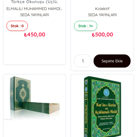
Türkçe Okunuşu (Üçlü,
Orta Boy, Bilgisayar Hatlı,
ELMALILI MUHAMMED HAMDİ YAZIR
Kolektif
Kod: 006)
SEDA YAYINLARI
SEDA YAYINLARI
Stok : 0
Stok : 1+
450,00
500,00
₺
₺
Sepete Ekle