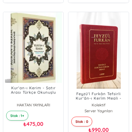
Kur'an-ı Kerim - Satır
Arası Türkçe Okunuşlu
Feyzü'l Furkân Tefsirli
(Kod:H-29, Orta Boy);
Kur'ân-ı Kerîm Meali -
Transkriptli ve Tecvidli
Orta Boy - Ciltli - Bordo
HAKTAN YAYINLARI
Kolektif
Server Yayınları
Stok : 1+
Stok : 0
475,00
₺
990,00
₺