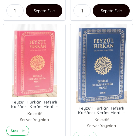
Sepete Ekle
Sepete Ekle
Feyzü'l Furkân Tefsirli
Kur'ân-ı Kerîm Meali -
Feyzü'l Furkân Tefsirli
Büyük Boy - İnce Cilt -
Kur'ân-ı Kerîm Meali -
Kolektif
Bordo
Büyük Boy - İnce Cilt -
Server Yayınları
Kolektif
Lacivert
Server Yayınları
Stok : 1+