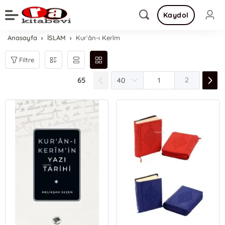
Kaydol
Anasayfa
İSLAM
Kur`ân-ı Kerîm
Filtre
65
2