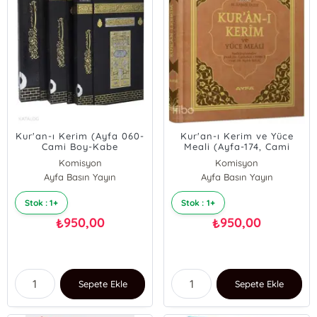
Kur'an-ı Kerim (Ayfa 060-
Kur'an-ı Kerim ve Yüce
Cami Boy-Kabe
Meali (Ayfa-174, Cami
Görünümlü-Mühürlü-2
Boy, 2 Renk, Mühürlü)
Komisyon
Komisyon
Renk)
Ayfa Basın Yayın
Ayfa Basın Yayın
Stok : 1+
Stok : 1+
950,00
950,00
₺
₺
Sepete Ekle
Sepete Ekle