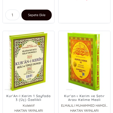
Sepete Ekle
Kur'An-I Kerim 1 Sayfada
Kur'an-ı Kerim ve Satır
3 (Üç) Özellikli
Arası Kelime Meali
(Kod:H-9, Rahle Boy);
Kolektif
ELMALILI MUHAMMED HAMDİ YAZIR
Bilgisayar Hatlı -
HAKTAN YAYINLARI
HAKTAN YAYINLARI
Açıklamalı Meali - Renkli