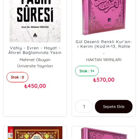
Gül Desenli Renkli Kur'an-
ı Kerim (Kod:H-13, Rahle
Vahiy - Evren - Hayat -
Boy, Pembe)
Âhiret Bağlamında Yasin
-
Suresi
Mehmet Okuyan
HAKTAN YAYINLARI
Üniversite Yayınları
Stok : 1+
Stok : 0
570,00
₺
450,00
₺
Sepete Ekle