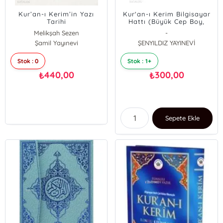
Kur’an-ı Kerim’in Yazı
Kur'an-ı Kerim Bilgisayar
Tarihi
Hattı (Büyük Cep Boy,
Şamua, Kılıflı)
Melikşah Sezen
-
Şamil Yayınevi
ŞENYILDIZ YAYINEVİ
Stok : 0
Stok : 1+
440,00
300,00
₺
₺
Sepete Ekle