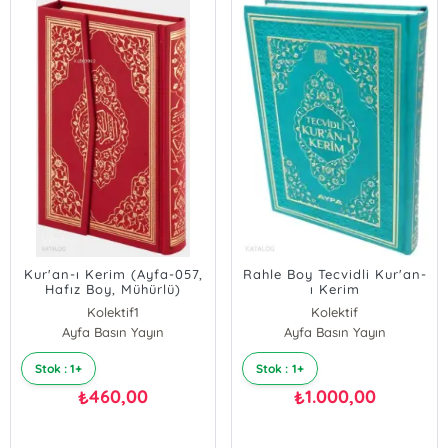
Kur'an-ı Kerim (Ayfa-057,
Rahle Boy Tecvidli Kur'an-
Hafız Boy, Mühürlü)
ı Kerim
Kolektif1
Kolektif
Ayfa Basın Yayın
Ayfa Basın Yayın
Stok : 1+
Stok : 1+
460,00
1.000,00
₺
₺