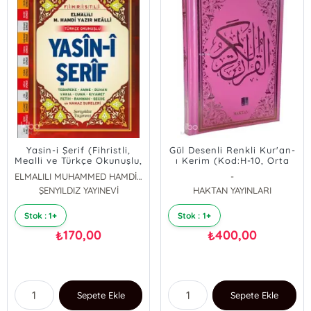
Yasin-i Şerif (Fihristli,
Gül Desenli Renkli Kur'an-
Mealli ve Türkçe Okunuşlu,
ı Kerim (Kod:H-10, Orta
Cami Boy, Şamua)
Boy, Pembe)
ELMALILI MUHAMMED HAMDİ YAZIR
-
ŞENYILDIZ YAYINEVİ
HAKTAN YAYINLARI
Stok : 1+
Stok : 1+
170,00
400,00
₺
₺
Sepete Ekle
Sepete Ekle