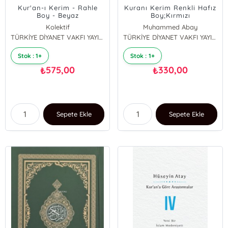
Kur'an-ı Kerim - Rahle
Kuranı Kerim Renkli Hafız
Boy - Beyaz
Boy;Kırmızı
Kolektif
Muhammed Abay
TÜRKİYE DİYANET VAKFI YAYINLARI
TÜRKİYE DİYANET VAKFI YAYINLARI
Stok : 1+
Stok : 1+
575,00
330,00
₺
₺
Sepete Ekle
Sepete Ekle