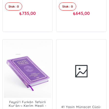
Stok : 0
Stok : 0
735,00
645,00
₺
₺
Feyzü'l Furkân Tefsirli
Kur'ân-ı Kerîm Meali -
41 Yasin Münacat Cüzü-