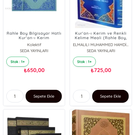
Rahle Boy Bilgisayar Hatlı
Kur'an-ı Kerim ve Renkli
Kur'an-ı Kerim
Kelime Meali (Rahle Boy,
Kod: 153)
Kolektif
ELMALILI MUHAMMED HAMDİ YAZIR
SEDA YAYINLARI
SEDA YAYINLARI
Stok : 1+
Stok : 1+
650,00
725,00
₺
₺
Sepete Ekle
Sepete Ekle