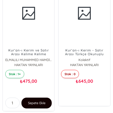
Kur'an-ı Kerim ve Satır
Kur'an-ı Kerim - Satır
Arası Kelime Kelime
Arası Türkçe Okunuşlu
Türkçe Okunuşu (Kod:H-
(Kod:H-30, Rahle Boy)
ELMALILI MUHAMMED HAMDİ YAZIR
Kolektif
15, Orta Boy); Bilgisayar
HAKTAN YAYINLARI
HAKTAN YAYINLARI
Hatlı - Transkriptli -
Tecvidli
Stok : 1+
Stok : 0
475,00
645,00
₺
₺
Sepete Ekle