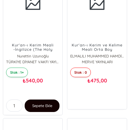
Kur'an-ı Kerim Meali
Kur'an-ı Kerim ve Kelime
-İngilizce (The Holy
Meali Orta Boy
Qur'an)
Nurettin Uzunoğlu
ELMALILI MUHAMMED HAMDİ YAZIR
TÜRKİYE DİYANET VAKFI YAYINLARI
MERVE YAYINLARI
Stok : 1+
Stok : 0
540,00
475,00
₺
₺
Sepete Ekle