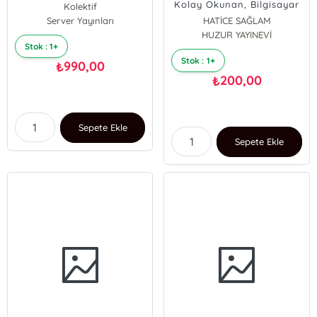
Orta Boy - Ciltli - Lila
Kolay Okunan, Bilgisayar
Kolektif
Hatlı, Türkçe
Server Yayınları
HATİCE SAĞLAM
okunuşlu(Orta Boy,
HUZUR YAYINEVİ
Ciltli)-065
Stok : 1+
Stok : 1+
990,00
₺
200,00
₺
Sepete Ekle
Sepete Ekle