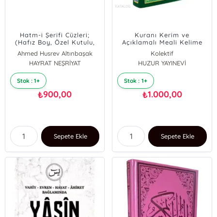
Hatm-i Şerifi Cüzleri;
Kuranı Kerim ve
(Hafız Boy, Özel Kutulu,
Açıklamalı Meali Kelime
Karton Ciltli)
Kelime Satır Arası Türkçe
Ahmed Husrev Altınbaşak
Kolektif
Okunuşlu;(Rahle
HAYRAT NEŞRİYAT
HUZUR YAYINEVİ
Boy,Kod:055)
Stok : 1+
Stok : 1+
900,00
1.000,00
₺
₺
Sepete Ekle
Sepete Ekle