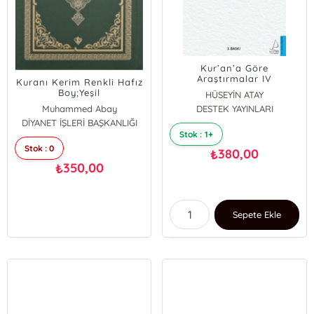
Kur’an’a Göre
Araştırmalar IV
Kuranı Kerim Renkli Hafız
Boy;Yeşil
HÜSEYİN ATAY
Muhammed Abay
DESTEK YAYINLARI
DİYANET İŞLERİ BAŞKANLIĞI
Stok : 1+
Stok : 0
380,00
₺
350,00
₺
Sepete Ekle