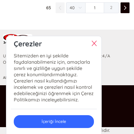
65
2
Ra Yayın Kitabevi
Çerezler
Sitemizden en iyi şekilde
Uzun Sokak Saray Çarşısı Lara Sineması Girişi No:4/A
faydalanabilmeniz için, amaçlarla
Ortahisar/TRABZON
sınırlı ve gizliliğe uygun şekilde
çerez konumlandırmaktayız.
ANASAYFA
YARDIM
İLETİŞİM
Çerezleri nasıl kullandığımızı
incelemek ve çerezleri nasıl kontrol
edebileceğinizi öğrenmek için Çerez
ra@rakitap.com
Politikamızı inceleyebilirsiniz.
0(462) 326 49 71
İçeriği İncele
© 2024 Ra Kitabevi. Her hakkı saklıdır.