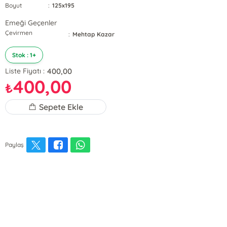
Boyut
:
125x195
Emeği Geçenler
Çevirmen
:
Mehtap Kazar
Stok : 1+
400,00
Liste Fiyatı :
400,00
₺
Sepete Ekle
Paylaş