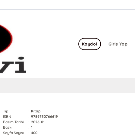
Kaydol
Giriş Yap
Tip
:
Kitap
ISBN
:
9789750766619
Basım Tarihi
:
2026-01
Baskı
:
1
Sayfa Sayısı
:
400