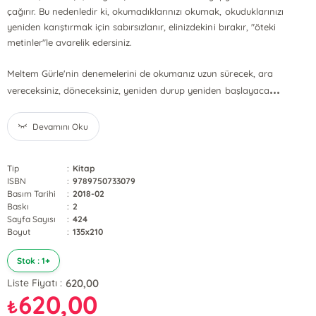
çağırır. Bu nedenledir ki, okumadıklarınızı okumak, okuduklarınızı
yeniden karıştırmak için sabırsızlanır, elinizdekini bırakır, "öteki
metinler"le avarelik edersiniz.
Meltem Gürle'nin denemelerini de okumanız uzun sürecek, ara
...
vereceksiniz, döneceksiniz, yeniden durup yeniden başlayaca
Devamını Oku
Tip
:
Kitap
ISBN
:
9789750733079
Basım Tarihi
:
2018-02
Baskı
:
2
Sayfa Sayısı
:
424
Boyut
:
135x210
Stok : 1+
620,00
Liste Fiyatı :
620,00
₺