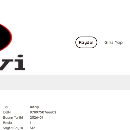
Kaydol
Giriş Yap
Tip
:
Kitap
ISBN
:
9789750766602
Basım Tarihi
:
2026-01
Baskı
:
1
Sayfa Sayısı
:
312