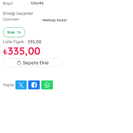
Boyut
:
125x195
Emeği Geçenler
Çevirmen
:
Mehtap Kazar
Stok : 1+
335,00
Liste Fiyatı :
335,00
₺
Sepete Ekle
Paylaş