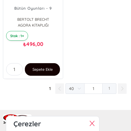
Bütün Oyunları - 9
BERTOLT BRECHT
AGORA KİTAPLIĞI
Stok : 1+
496,00
₺
Sepete Ekle
1
1
Ra Yayın Kitabevi
Çerezler