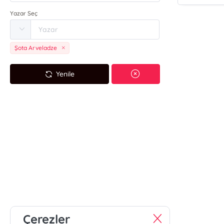
Yazar Seç
Şota Arveladze
Yenile
Çerezler