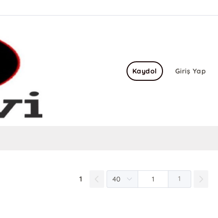
Kaydol
Giriş Yap
1
1