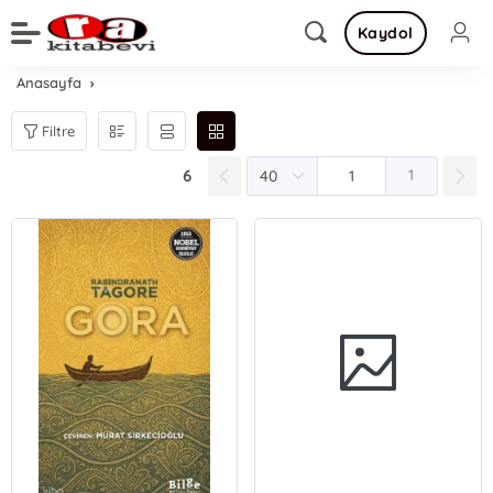
Kaydol
Anasayfa
Filtre
6
1