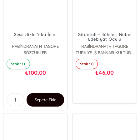
Sessizlikle Yıka İçini
Gitanjali - İlâhiler; Nobel
Edebiyat Ödülü
RABİNDRANATH TAGORE
RABİNDRANATH TAGORE
SÖZCÜKLER
TÜRKİYE İŞ BANKASI KÜLTÜR YAYINLARI
Stok : 1+
Stok : 0
100,00
46,00
₺
₺
Sepete Ekle