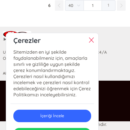
6
1
Ra Yayın Kitabevi
Çerezler
Sitemizden en iyi şekilde
Uzun Sokak Saray Çarşısı Lara Sineması Girişi No:4/A
faydalanabilmeniz için, amaçlarla
Ortahisar/TRABZON
sınırlı ve gizliliğe uygun şekilde
çerez konumlandırmaktayız.
ANASAYFA
YARDIM
İLETİŞİM
Çerezleri nasıl kullandığımızı
incelemek ve çerezleri nasıl kontrol
edebileceğinizi öğrenmek için Çerez
ra@rakitap.com
Politikamızı inceleyebilirsiniz.
0(462) 326 49 71
İçeriği İncele
© 2024 Ra Kitabevi. Her hakkı saklıdır.