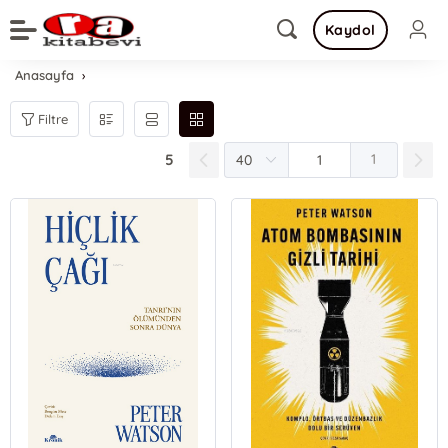
Kaydol
Anasayfa
Filtre
5
1