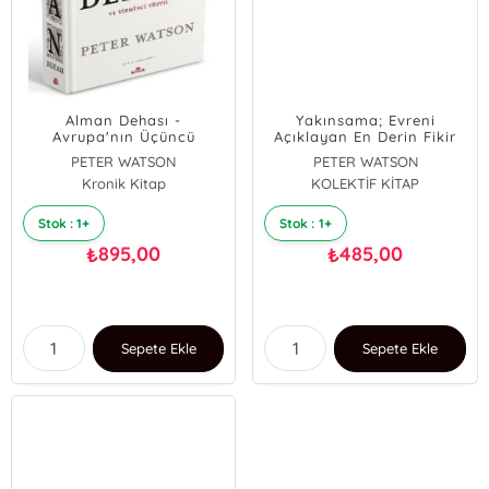
Alman Dehası -
Yakınsama; Evreni
Avrupa'nın Üçüncü
Açıklayan En Derin Fikir
Rönesansı İkinci Bilim
PETER WATSON
PETER WATSON
Devrimi ve Yirminci Yüzyıl
Kronik Kitap
KOLEKTİF KİTAP
Stok : 1+
Stok : 1+
895,00
485,00
₺
₺
Sepete Ekle
Sepete Ekle