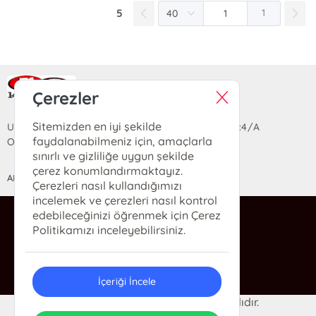
5
1
Ra Yayın Kitabevi
Çerezler
Sitemizden en iyi şekilde
Uzun Sokak Saray Çarşısı Lara Sineması Girişi No:4/A
faydalanabilmeniz için, amaçlarla
Ortahisar/TRABZON
sınırlı ve gizliliğe uygun şekilde
çerez konumlandırmaktayız.
ANASAYFA
YARDIM
İLETİŞİM
Çerezleri nasıl kullandığımızı
incelemek ve çerezleri nasıl kontrol
edebileceğinizi öğrenmek için Çerez
ra@rakitap.com
Politikamızı inceleyebilirsiniz.
0(462) 326 49 71
İçeriği İncele
© 2024 Ra Kitabevi. Her hakkı saklıdır.