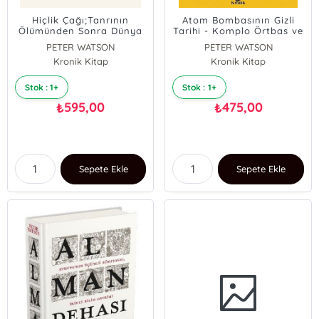
Hiçlik Çağı;Tanrının
Atom Bombasının Gizli
Ölümünden Sonra Dünya
Tarihi - Komplo Örtbas ve
Düzenbazlık Dolu Bir
PETER WATSON
PETER WATSON
Serüven
Kronik Kitap
Kronik Kitap
Stok : 1+
Stok : 1+
595,00
475,00
₺
₺
Sepete Ekle
Sepete Ekle