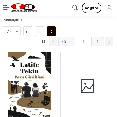
Kaydol
Anasayfa
Filtre
14
1