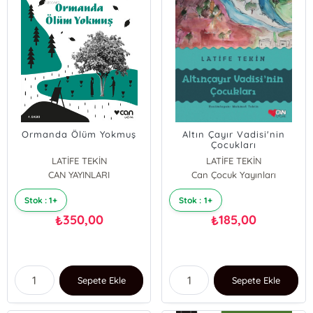
Ormanda Ölüm Yokmuş
Altın Çayır Vadisi'nin
Çocukları
LATİFE TEKİN
LATİFE TEKİN
CAN YAYINLARI
Can Çocuk Yayınları
Stok : 1+
Stok : 1+
350,00
185,00
₺
₺
Sepete Ekle
Sepete Ekle