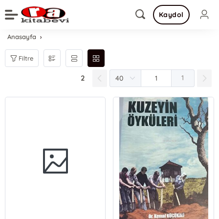
Kaydol
Anasayfa
Filtre
2
1