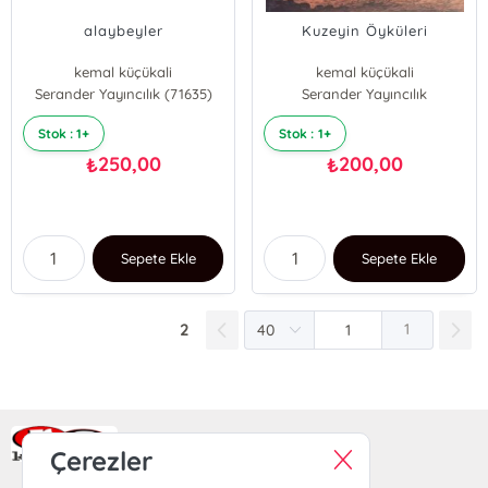
alaybeyler
Kuzeyin Öyküleri
kemal küçükali
kemal küçükali
Serander Yayıncılık (71635)
Serander Yayıncılık
Stok : 1+
Stok : 1+
250,00
200,00
₺
₺
Sepete Ekle
Sepete Ekle
2
1
Ra Yayın Kitabevi
Çerezler