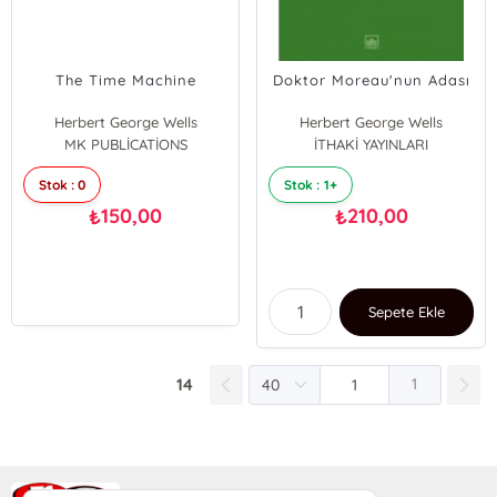
The Time Machine
Doktor Moreau'nun Adası
Herbert George Wells
Herbert George Wells
MK PUBLİCATİONS
İTHAKİ YAYINLARI
Stok : 0
Stok : 1+
150,00
210,00
₺
₺
Sepete Ekle
14
1