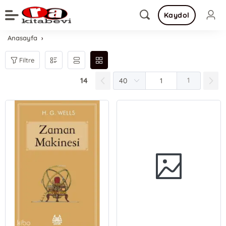
Kaydol
Anasayfa
Filtre
14
1