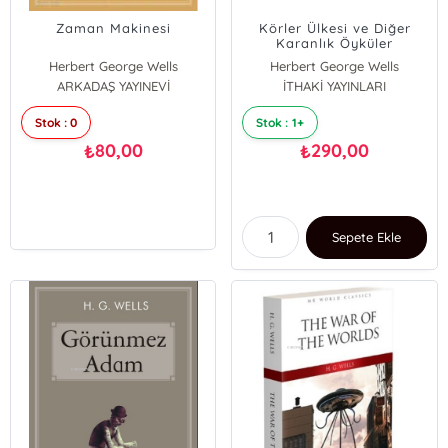
Zaman Makinesi
Körler Ülkesi ve Diğer
Karanlık Öyküler
Herbert George Wells
Herbert George Wells
ARKADAŞ YAYINEVİ
İTHAKİ YAYINLARI
Stok : 0
Stok : 1+
80,00
290,00
₺
₺
Sepete Ekle