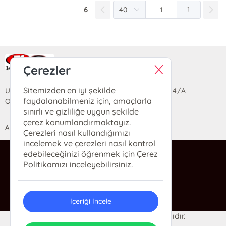
6
1
Ra Yayın Kitabevi
Çerezler
Sitemizden en iyi şekilde
Uzun Sokak Saray Çarşısı Lara Sineması Girişi No:4/A
faydalanabilmeniz için, amaçlarla
Ortahisar/TRABZON
sınırlı ve gizliliğe uygun şekilde
çerez konumlandırmaktayız.
ANASAYFA
YARDIM
İLETİŞİM
Çerezleri nasıl kullandığımızı
incelemek ve çerezleri nasıl kontrol
edebileceğinizi öğrenmek için Çerez
ra@rakitap.com
Politikamızı inceleyebilirsiniz.
0(462) 326 49 71
İçeriği İncele
© 2024 Ra Kitabevi. Her hakkı saklıdır.