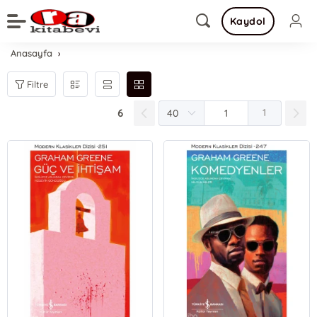
Kaydol
Anasayfa
Filtre
6
1