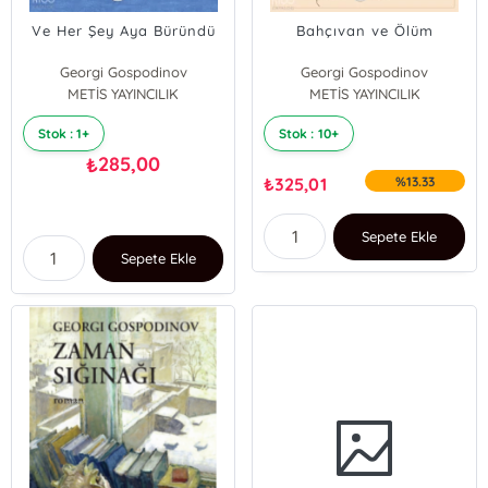
Ve Her Şey Aya Büründü
Bahçıvan ve Ölüm
Georgi Gospodinov
Georgi Gospodinov
METİS YAYINCILIK
METİS YAYINCILIK
Stok : 1+
Stok : 10+
285,00
₺
₺
325,01
%13.33
Sepete Ekle
Sepete Ekle