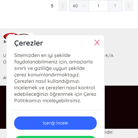
5
1
Ra Yayın Kitabevi
Çerezler
Sitemizden en iyi şekilde
Uzun Sokak Saray Çarşısı Lara Sineması Girişi No:4/A
faydalanabilmeniz için, amaçlarla
Ortahisar/TRABZON
sınırlı ve gizliliğe uygun şekilde
çerez konumlandırmaktayız.
ANASAYFA
YARDIM
İLETİŞİM
Çerezleri nasıl kullandığımızı
incelemek ve çerezleri nasıl kontrol
edebileceğinizi öğrenmek için Çerez
ra@rakitap.com
Politikamızı inceleyebilirsiniz.
0(462) 326 49 71
İçeriği İncele
© 2024 Ra Kitabevi. Her hakkı saklıdır.