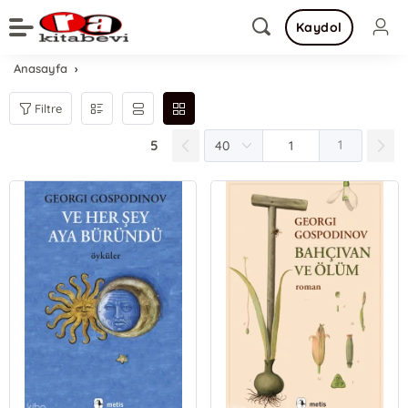
Kaydol
Anasayfa
Filtre
5
1