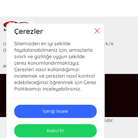
Ra Yayın Kitabevi
Çerezler
Sitemizden en iyi şekilde
Uzun Sokak Saray Çarşısı Lara Sineması Girişi No:4/A
faydalanabilmeniz için, amaçlarla
Ortahisar/TRABZON
sınırlı ve gizliliğe uygun şekilde
çerez konumlandırmaktayız.
ANASAYFA
YARDIM
İLETİŞİM
Çerezleri nasıl kullandığımızı
incelemek ve çerezleri nasıl kontrol
edebileceğinizi öğrenmek için Çerez
ra@rakitap.com
Politikamızı inceleyebilirsiniz.
0(462) 326 49 71
İçeriği İncele
© 2024 Ra Kitabevi. Her hakkı saklıdır.
ONSO
Tasarım & Uygulama
Kabul Et