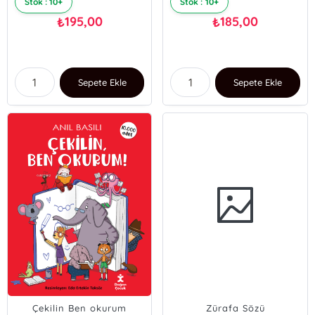
Stok : 10+
Stok : 10+
195,00
185,00
₺
₺
Sepete Ekle
Sepete Ekle
Çekilin Ben okurum
Zürafa Sözü