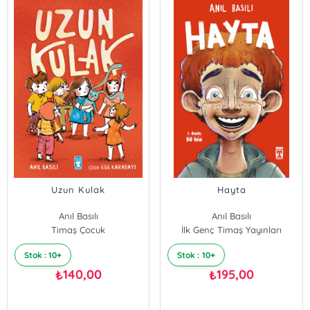
Uzun Kulak
Hayta
Anıl Basılı
Anıl Basılı
Timaş Çocuk
İlk Genç Timaş Yayınları
Stok : 10+
Stok : 10+
140,00
195,00
₺
₺