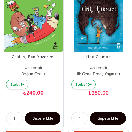
Çekilin, Ben Yazarım!
Linç Çıkmazı
Anıl Basılı
Anıl Basılı
Doğan Çocuk
İlk Genç Timaş Yayınları
Stok : 1+
Stok : 10+
240,00
260,00
₺
₺
Sepete Ekle
Sepete Ekle